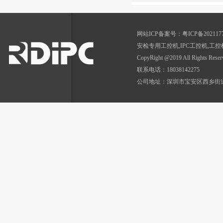
网站ICP备案号：
粤ICP备202117
安检专用工控机
,
IPC工控机,工控
CopyRight @2019 All Rig
联系电话：18038142275
公司地址：深圳市宝安区西乡街道