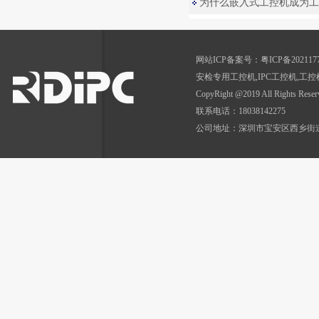
为什么嵌入式工控机成为工
网站ICP备案号：
粤ICP备202117
安检专用工控机
,
IPC工控机,工控
CopyRight @2019 All Rig
联系电话：18038142275
公司地址：深圳市宝安区西乡街道